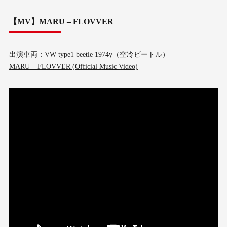
【MV】MARU – FLOVVER
出演車両：VW type1 beetle 1974y（空冷ビートル）
MARU – FLOVVER (Official Music Video)