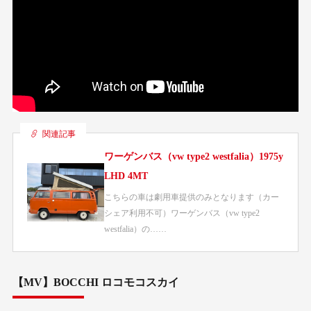
関連記事
ワーゲンバス（vw type2 westfalia）1975y
LHD 4MT
こちらの車は劇用車提供のみとなります（カー
シェア利用不可）ワーゲンバス（vw type2
westfalia）の……
【MV】BOCCHI ロコモコスカイ