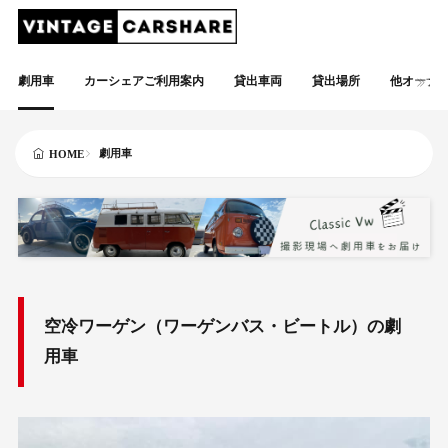
劇用車
カーシェアご利用案内
貸出車両
貸出場所
他オーナ
劇用車
HOME
空冷ワーゲン（ワーゲンバス・ビートル）の劇
用車