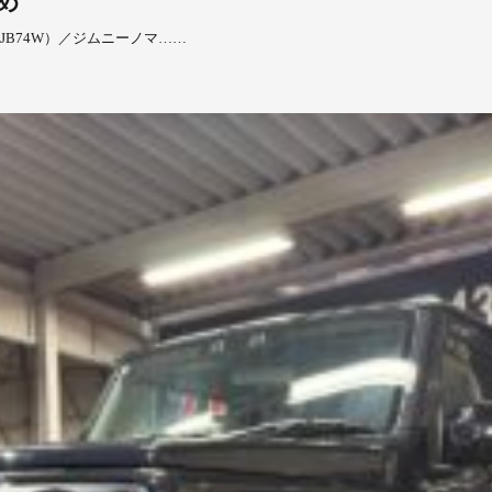
め
JB74W）／ジムニーノマ……