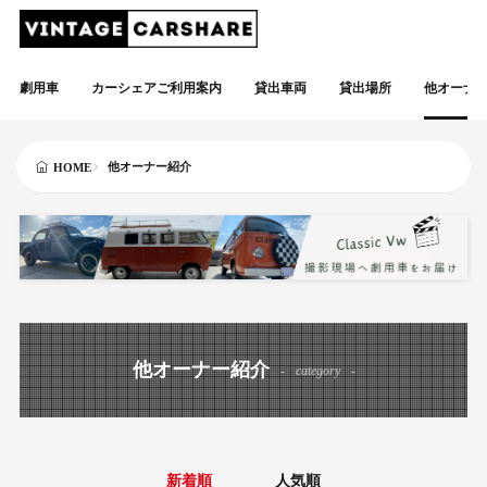
劇用車
カーシェアご利用案内
貸出車両
貸出場所
他オーナ
他オーナー紹介
HOME
他オーナー紹介
category
新着順
人気順