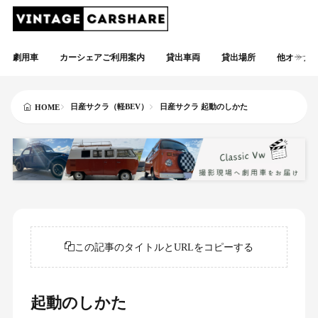
劇用車
カーシェアご利用案内
貸出車両
貸出場所
他オーナ
日産サクラ（軽BEV）
日産サクラ 起動のしかた
HOME
この記事のタイトルとURLをコピーする
起動のしかた