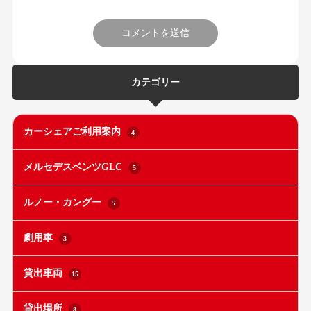
カテゴリー
カーシェアご利用案内
4
メルセデスベンツGLC
5
ルノー・カングー
5
劇用車
3
貸出車両
15
貸出場所
8